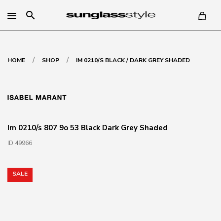
search
/
/
HOME
SHOP
IM 0210/S BLACK / DARK GREY SHADED
Im 0210/s 807 9o 53 Black Dark Grey Shaded
ID 49966
SALE